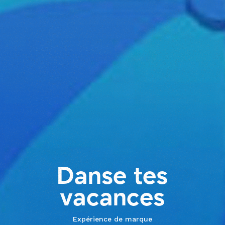
D
a
n
s
e
t
e
s
v
a
c
a
n
c
e
s
Expérience de marque