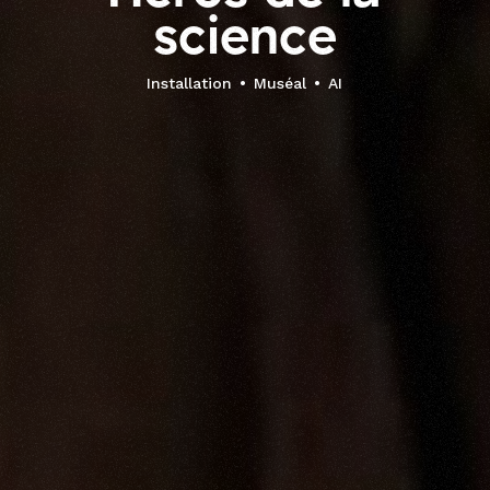
s
c
i
e
n
c
e
Installation
Muséal
AI