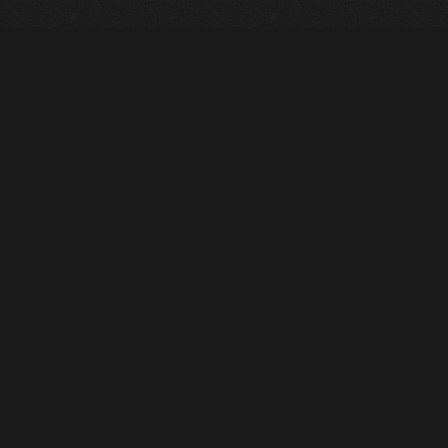
Une collection de
personnages
historiques
interactifs, animés
par une intelligence
artificielle, conçus
pour les musées, les
centres des sciences
et autres institutions