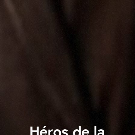
H
é
r
o
s
d
e
l
a