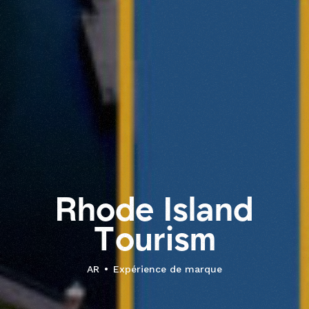
R
h
o
d
e
I
s
l
a
n
d
T
o
u
r
i
s
m
AR
Expérience de marque