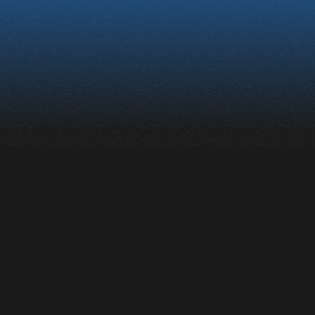
Une expérience
interactive en réalité
augmentée
permettant de
découvrir six lieux