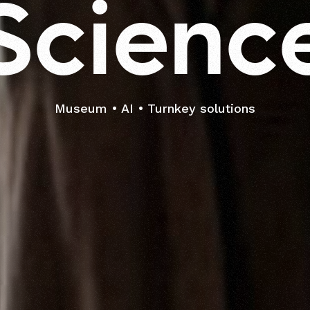
S
c
i
e
n
c
Museum
AI
Turnkey solutions