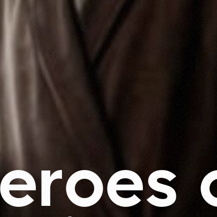
e
r
o
e
s